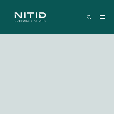
Dónde aportamos valor
Equipo directivo
Nuestra firma
Riesgo político, regulatorio y geopolítico
Estrategia y posicionamiento institucional
Reputación corporativa y licencia social
Gestión de crisis y escenarios críticos
NITID Leaders
Facebook
Twitter
LinkedIn
WhatsApp
Emai
NITID Health