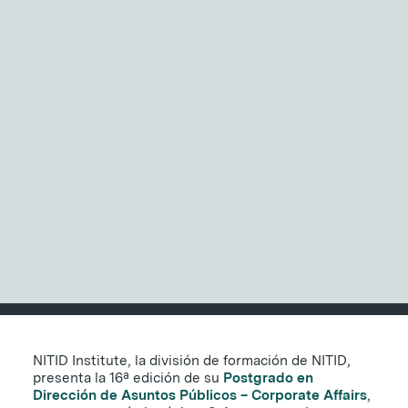
NITID Reports
Observatorio Defensa y Sociedad
Geopolítica, reputación
Podcast Corporate Affairs
Documental
y regulación: así se
forman los directores de
Corporate Affairs en
España
EN
10 DE DICIEMBRE DE 2025
|
5 MINUTOS
NITID Institute, la división de formación de NITID,
presenta la 16ª edición de su
Postgrado en
Dirección de Asuntos Públicos – Corporate Affairs
,