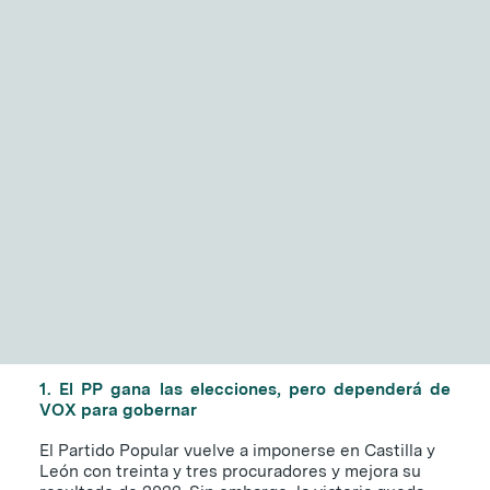
NITID Reports
Observatorio Defensa y Sociedad
6 claves para entender
Podcast Corporate Affairs
Documental
los resultados
electorales de Castilla y
León
16 DE MARZO DE 2026
|
3 MINUTOS
EN
1. El PP gana las elecciones, pero dependerá de
VOX para gobernar
El Partido Popular vuelve a imponerse en Castilla y
León con treinta y tres procuradores y mejora su