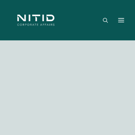
Dónde aportamos valor
Equipo directivo
Nuestra firma
Riesgo político, regulatorio y geopolítico
Estrategia y posicionamiento institucional
Reputación corporativa y licencia social
Gestión de crisis y escenarios críticos
NITID Leaders
Facebook
Twitter
LinkedIn
WhatsApp
Emai
NITID Health