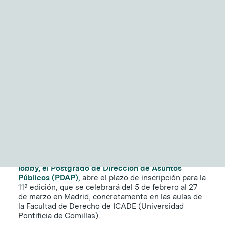
NITID Reports
Observatorio Defensa y Sociedad
El PDAP abre el plazo de
Podcast Corporate Affairs
Documental
inscripción para su 11ª
edición
25 DE NOVIEMBRE DE 2020
|
2 MINUTOS
EN
El
primer programa en España especializado en
lobby, el Postgrado de Dirección de Asuntos
Públicos (PDAP)
, abre el plazo de inscripción para la
11ª edición, que se celebrará del 5 de febrero al 27
de marzo en Madrid, concretamente en las aulas de
la Facultad de Derecho de ICADE (Universidad
Pontificia de Comillas).