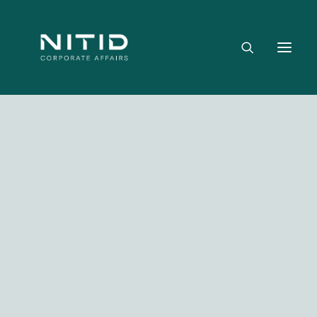
Dónde aportamos valor
Equipo directivo
Nuestra firma
Riesgo político, regulatorio y geopolítico
Estrategia y posicionamiento institucional
Reputación corporativa y licencia social
Gestión de crisis y escenarios críticos
NITID Leaders
Facebook
Twitter
LinkedIn
WhatsApp
Emai
NITID Health