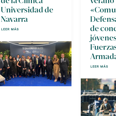
de la Clínica
verano
Universidad de
«Comun
Navarra
Defensa
de cone
LEER MÁS
jóvenes
Fuerza
Armad
LEER MÁS