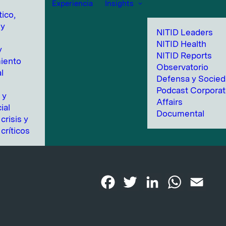
Experiencia
Insights
tico,
 y
NITID Leaders
NITID Health
y
NITID Reports
iento
Observatorio
l
Defensa y Socie
n
Podcast Corpora
 y
Affairs
ial
Documental
crisis y
críticos
Facebook
Twitter
LinkedIn
WhatsApp
Emai