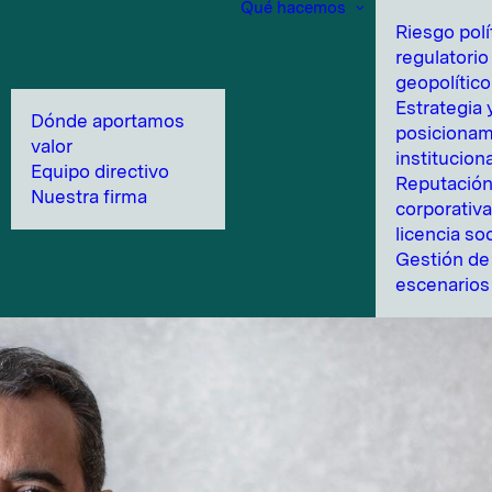
Qué hacemos
Riesgo polí
regulatorio
geopolítico
Estrategia 
Dónde aportamos
posicionam
valor
instituciona
Equipo directivo
Reputació
Nuestra firma
corporativa
licencia soc
Gestión de 
escenarios 