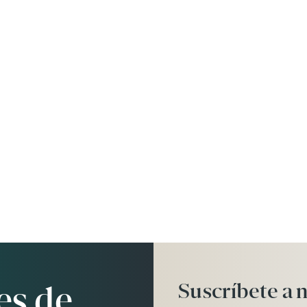
Suscríbete
a
n
es de