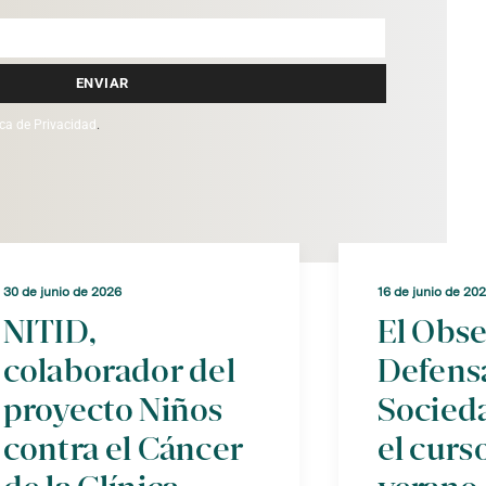
ENVIAR
ica de Privacidad
.
30 de junio de 2026
16 de junio de 20
NITID,
El Obse
colaborador del
Defens
proyecto Niños
Socied
contra el Cáncer
el curs