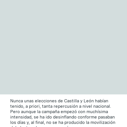
NITID Reports
Observatorio Defensa y Sociedad
5 claves de los
Podcast Corporate Affairs
Documental
resultados de las
elecciones en Castilla y
León
13 DE FEBRERO DE 2022
|
4 MINUTOS
EN
Nunca unas elecciones de Castilla y León habían
tenido, a priori, tanta repercusión a nivel nacional.
Pero aunque la campaña empezó con muchísima
intensidad, se ha ido desinflando conforme pasaban
los días y, al final, no se ha producido la movilización