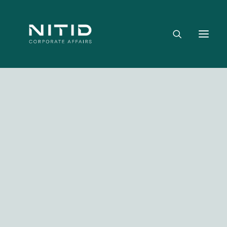
Dónde aportamos valor
Equipo directivo
Nuestra firma
Riesgo político, regulatorio y geopolítico
Estrategia y posicionamiento institucional
Reputación corporativa y licencia social
Gestión de crisis y escenarios críticos
NITID Leaders
Facebook
Twitter
LinkedIn
WhatsApp
Emai
NITID Health