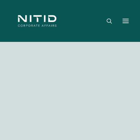
Dónde aportamos valor
Equipo directivo
Nuestra firma
Riesgo político, regulatorio y geopolítico
Estrategia y posicionamiento institucional
Reputación corporativa y licencia social
Gestión de crisis y escenarios críticos
NITID Leaders
Facebook
Twitter
LinkedIn
WhatsApp
Emai
NITID Health