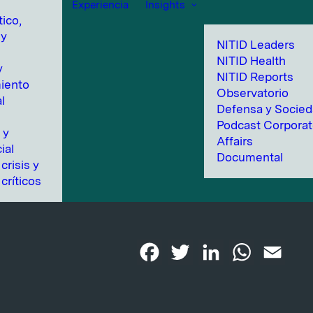
Experiencia
Insights
tico,
 y
NITID Leaders
NITID Health
y
NITID Reports
iento
Observatorio
l
Defensa y Socie
n
Podcast Corpora
 y
Affairs
ial
Documental
crisis y
críticos
Facebook
Twitter
LinkedIn
WhatsApp
Emai