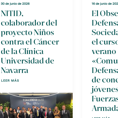
30 de junio de 2026
16 de junio de 20
NITID,
El Obse
colaborador del
Defens
proyecto Niños
Socied
contra el Cáncer
el curs
de la Clínica
verano
Universidad de
«Comun
Navarra
Defensa
de cone
LEER MÁS
jóvenes
Fuerza
Armad