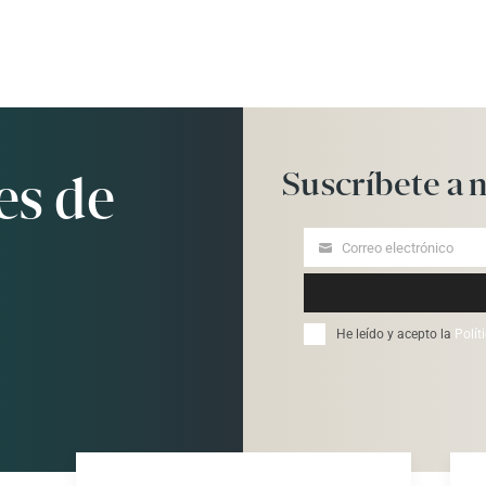
Suscríbete
a
n
es de
Correo electrónico
Your
email
He leído y acepto la
Polít