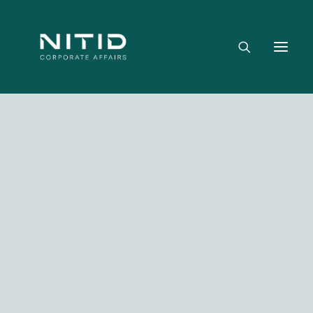
Dónde aportamos valor
Equipo directivo
Nuestra firma
Riesgo político, regulatorio y geopolítico
Estrategia y posicionamiento institucional
Reputación corporativa y licencia social
Gestión de crisis y escenarios críticos
NITID Leaders
Facebook
Twitter
LinkedIn
WhatsApp
Emai
NITID Health