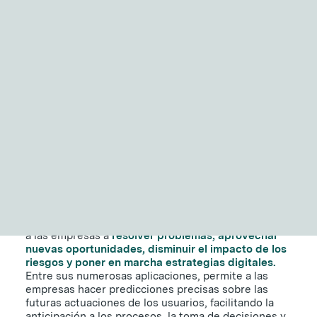
NITID Reports
Observatorio Defensa y Sociedad
La importancia del 'data
Podcast Corporate Affairs
Documental
mining'
9 DE JULIO DE 2021
|
2 MINUTOS
EN
La
minería de datos
(o
data mining)
es un proceso
asistido por ordenador que permite analizar y
comprender un elevado nivel de información y ayuda
a las empresas a
resolver problemas, aprovechar
nuevas oportunidades, disminuir el impacto de los
riesgos y poner en marcha estrategias digitales.
Entre sus numerosas aplicaciones, permite a las
empresas hacer predicciones precisas sobre las
futuras actuaciones de los usuarios, facilitando la
anticipación a los procesos, la toma de decisiones y