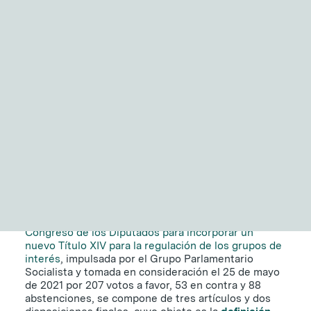
NITID Reports
Observatorio Defensa y Sociedad
Claves para entender la
Podcast Corporate Affairs
Documental
regulación del 'lobby' en
España
14 DE OCTUBRE DE 2021
|
6 MINUTOS
EN
La
Proposición de reforma del Reglamento del
Congreso de los Diputados para incorporar un
nuevo Título XIV para la regulación de los grupos de
interés
, impulsada por el Grupo Parlamentario
Socialista y tomada en consideración el 25 de mayo
de 2021 por 207 votos a favor, 53 en contra y 88
abstenciones, se compone de tres artículos y dos