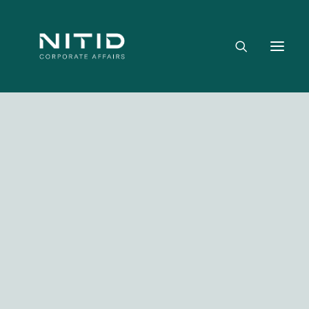
Dónde aportamos valor
Equipo directivo
Nuestra firma
Riesgo político, regulatorio y geopolítico
Estrategia y posicionamiento institucional
Reputación corporativa y licencia social
Gestión de crisis y escenarios críticos
NITID Leaders
Facebook
Twitter
LinkedIn
WhatsApp
Emai
NITID Health