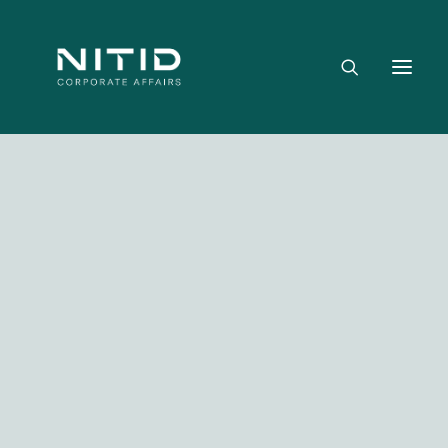
Dónde aportamos valor
Equipo directivo
Nuestra firma
Riesgo político, regulatorio y geopolítico
Estrategia y posicionamiento institucional
Reputación corporativa y licencia social
Gestión de crisis y escenarios críticos
NITID Leaders
Facebook
Twitter
LinkedIn
WhatsApp
Emai
NITID Health