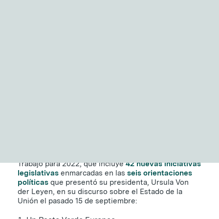
NITID Reports
Observatorio Defensa y Sociedad
El plan de trabajo de la
Podcast Corporate Affairs
Documental
Comisión Europea para
2022
29 DE OCTUBRE DE 2021
|
2 MINUTOS
EN
La Comisión Europea ha presentado su Programa de
Trabajo para 2022, que incluye
42 nuevas iniciativas
legislativas
enmarcadas en las
seis orientaciones
políticas
que presentó su presidenta, Ursula Von
der Leyen, en su discurso sobre el Estado de la
Unión el pasado 15 de septiembre: