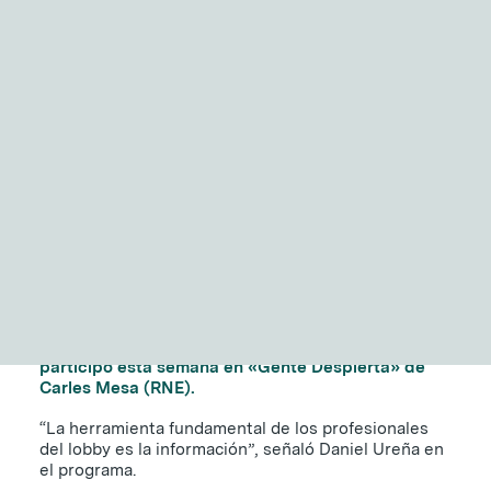
NITID Reports
Observatorio Defensa y Sociedad
Entrevista a Daniel
Podcast Corporate Affairs
Documental
Ureña, presidente de
NITID, en RNE
7 DE FEBRERO DE 2024
|
1 MINUTE
EN
Daniel Ureña, presidente y fundador de NITID
participó esta semana en «Gente Despierta
»
de
Carles Mesa (RNE).
“La herramienta fundamental de los profesionales
del lobby es la información”, señaló Daniel Ureña en
el programa.