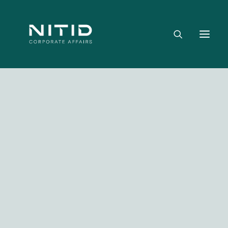
Dónde aportamos valor
Equipo directivo
Nuestra firma
Riesgo político, regulatorio y geopolítico
Estrategia y posicionamiento institucional
Reputación corporativa y licencia social
Gestión de crisis y escenarios críticos
NITID Leaders
Facebook
Twitter
LinkedIn
WhatsApp
Emai
NITID Health