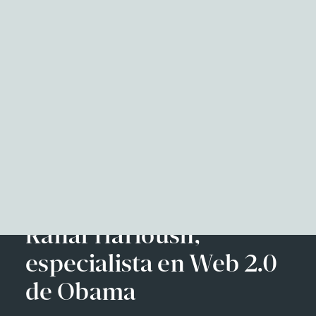
NITID Reports
Observatorio Defensa y Sociedad
Podcast Corporate Affairs
Documental
Facebook
Twitter
LinkedIn
WhatsApp
Emai
EN
Rahaf Harfoush,
especialista en Web 2.0
de Obama