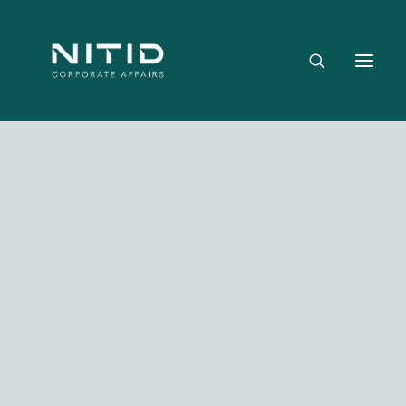
Dónde aportamos valor
Equipo directivo
Nuestra firma
Riesgo político, regulatorio y geopolítico
Estrategia y posicionamiento institucional
Reputación corporativa y licencia social
Gestión de crisis y escenarios críticos
Media not available
NITID Leaders
NITID Health