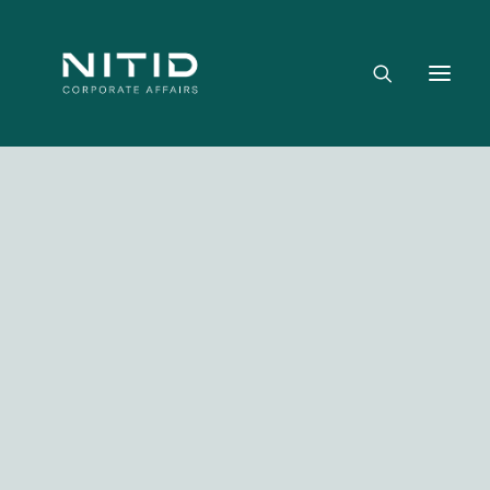
Dónde aportamos valor
Equipo directivo
Nuestra firma
Riesgo político, regulatorio y geopolítico
Estrategia y posicionamiento institucional
Reputación corporativa y licencia social
Gestión de crisis y escenarios críticos
Media not available
NITID Leaders
NITID Health