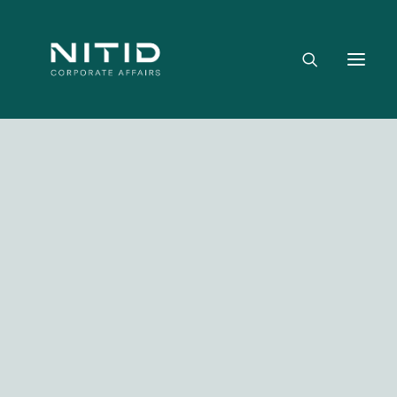
Dónde aportamos valor
Equipo directivo
Nuestra firma
Riesgo político, regulatorio y geopolítico
Estrategia y posicionamiento institucional
Reputación corporativa y licencia social
Gestión de crisis y escenarios críticos
Media not available
NITID Leaders
NITID Health