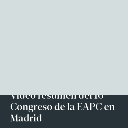
NITID Reports
Observatorio Defensa y Sociedad
Podcast Corporate Affairs
Documental
Facebook
Twitter
LinkedIn
WhatsApp
Emai
EN
Vídeo resumen del 16º
Congreso de la EAPC en
Madrid