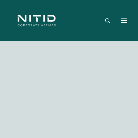
Dónde aportamos valor
Equipo directivo
Nuestra firma
Riesgo político, regulatorio y geopolítico
Estrategia y posicionamiento institucional
Reputación corporativa y licencia social
Gestión de crisis y escenarios críticos
Media not available
NITID Leaders
NITID Health