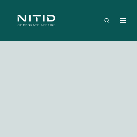
Dónde aportamos valor
Equipo directivo
Nuestra firma
Riesgo político, regulatorio y geopolítico
Estrategia y posicionamiento institucional
Reputación corporativa y licencia social
Gestión de crisis y escenarios críticos
Media not available
NITID Leaders
NITID Health