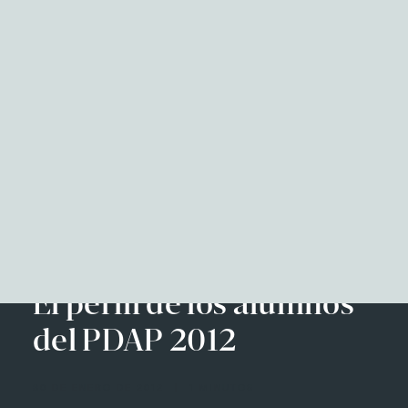
NITID Reports
Observatorio Defensa y Sociedad
Podcast Corporate Affairs
Documental
Facebook
Twitter
LinkedIn
WhatsApp
Emai
EN
El perfil de los alumnos
del PDAP 2012
30 DE ENERO DE 2012
|
1 MINUTOS