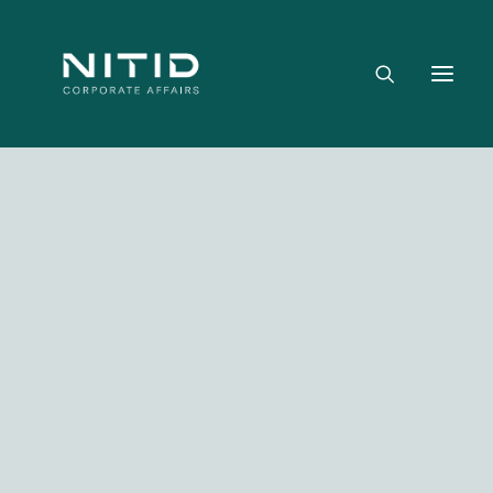
Dónde aportamos valor
Equipo directivo
Nuestra firma
Riesgo político, regulatorio y geopolítico
Estrategia y posicionamiento institucional
Reputación corporativa y licencia social
Gestión de crisis y escenarios críticos
Media not available
NITID Leaders
NITID Health