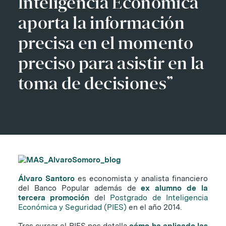
Inteligencia Económica
aporta la información
precisa en el momento
preciso para asistir en la
toma de decisiones”
19 DE AGOSTO DE 2015
|
3 MINUTOS
Álvaro Santoro
es economista y analista financiero
del Banco Popular además de
ex alumno
de la
tercera promoción
del
Postgrado de Inteligencia
Económica y Seguridad (PIES)
en el año 2014.
Tras cursar el PIES nos detalla
cómo ha aplicado las