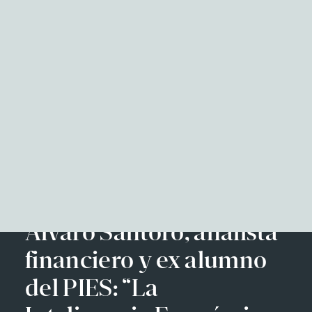
NITID Reports
Observatorio Defensa y Sociedad
Podcast Corporate Affairs
Documental
Facebook
Twitter
LinkedIn
WhatsApp
Emai
EN
Álvaro Santoro, analista
financiero y ex alumno
del PIES: “La