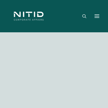
Dónde aportamos valor
Equipo directivo
Nuestra firma
Riesgo político, regulatorio y geopolítico
Estrategia y posicionamiento institucional
Reputación corporativa y licencia social
Gestión de crisis y escenarios críticos
Media not available
NITID Leaders
NITID Health