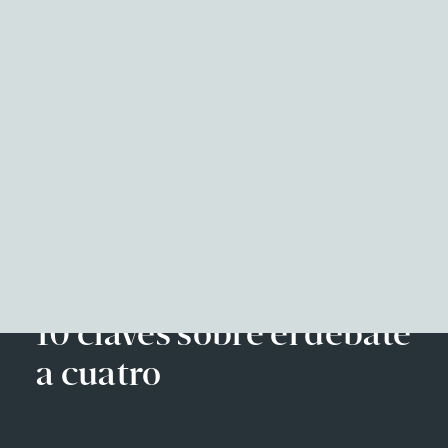
NITID Reports
Observatorio Defensa y Sociedad
Podcast Corporate Affairs
Documental
Facebook
Twitter
LinkedIn
WhatsApp
Emai
EN
10 claves sobre el debate
a cuatro
13 DE JUNIO DE 2016
|
4 MINUTOS