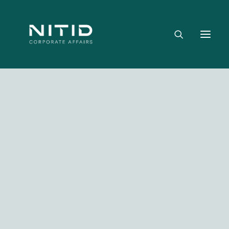
Dónde aportamos valor
Equipo directivo
Nuestra firma
Riesgo político, regulatorio y geopolítico
Estrategia y posicionamiento institucional
Reputación corporativa y licencia social
Gestión de crisis y escenarios críticos
NITID Leaders
Facebook
Twitter
LinkedIn
WhatsApp
Emai
NITID Health