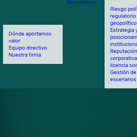
Qué hacemos
Riesgo polí
regulatorio
geopolítico
Estrategia 
Dónde aportamos
posicionam
valor
instituciona
Equipo directivo
Reputació
Nuestra firma
corporativa
licencia soc
Gestión de 
escenarios 