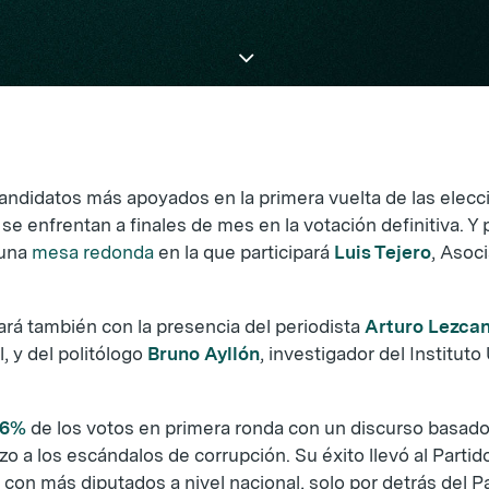
 candidatos más apoyados en la primera vuelta de las elecc
, se enfrentan a finales de mes en la votación definitiva. Y
 una
mesa redonda
en la que participará
Luis Tejero
, Asoc
ará también con la presencia del periodista
Arturo Lezca
l, y del politólogo
Bruno Ayllón
, investigador del Institut
46%
de los votos en primera ronda con un discurso basado
zo a los escándalos de corrupción. Su éxito llevó al Partido
 con más diputados a nivel nacional, solo por detrás del P