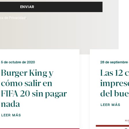
ENVIAR
ica de Privacidad
.
5 de octubre de 2020
28 de septiembre
Burger King y
Las 12 
cómo salir en
impres
FIFA 20 sin pagar
del bue
nada
LEER MÁS
LEER MÁS