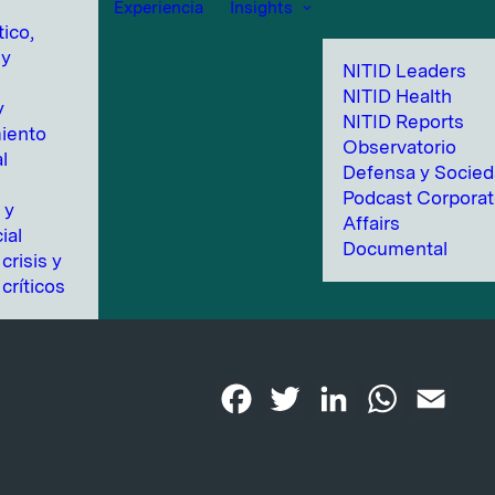
Experiencia
Insights
tico,
 y
NITID Leaders
NITID Health
y
NITID Reports
iento
Observatorio
l
Defensa y Socie
n
Podcast Corpora
 y
Affairs
ial
Documental
crisis y
críticos
Facebook
Twitter
LinkedIn
WhatsApp
Emai