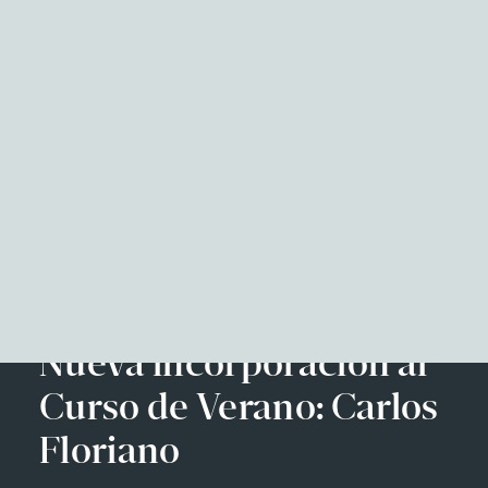
NITID Reports
Observatorio Defensa y Sociedad
Podcast Corporate Affairs
Documental
Facebook
Twitter
LinkedIn
WhatsApp
Emai
EN
Nueva incorporación al
Curso de Verano: Carlos
Floriano