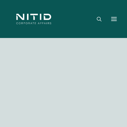
Dónde aportamos valor
Equipo directivo
Nuestra firma
Riesgo político, regulatorio y geopolítico
Estrategia y posicionamiento institucional
Reputación corporativa y licencia social
Gestión de crisis y escenarios críticos
Media not available
NITID Leaders
NITID Health