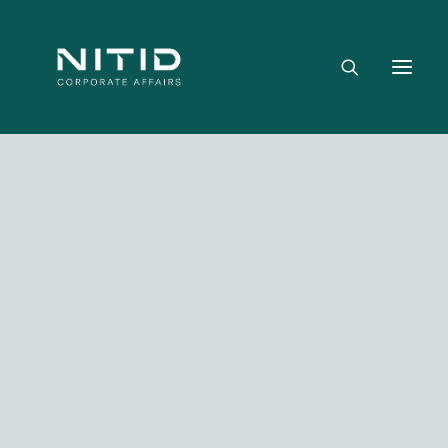
Dónde aportamos valor
Equipo directivo
Nuestra firma
Riesgo político, regulatorio y geopolítico
Estrategia y posicionamiento institucional
Reputación corporativa y licencia social
Gestión de crisis y escenarios críticos
Media not available
NITID Leaders
NITID Health