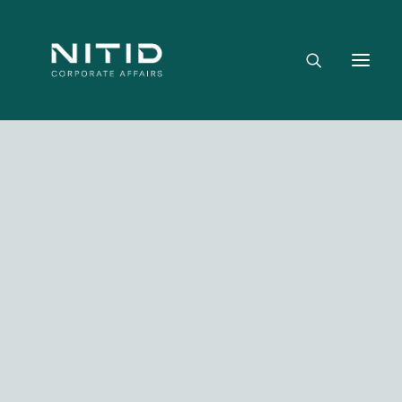
Dónde aportamos valor
Equipo directivo
Nuestra firma
Riesgo político, regulatorio y geopolítico
Estrategia y posicionamiento institucional
Reputación corporativa y licencia social
Gestión de crisis y escenarios críticos
Media not available
NITID Leaders
NITID Health