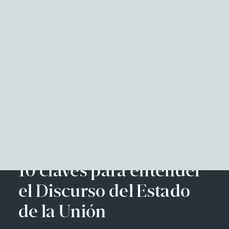
NITID Reports
Observatorio Defensa y Sociedad
Podcast Corporate Affairs
Documental
Facebook
Twitter
LinkedIn
WhatsApp
Emai
EN
10 claves para entender
el Discurso del Estado
de la Unión