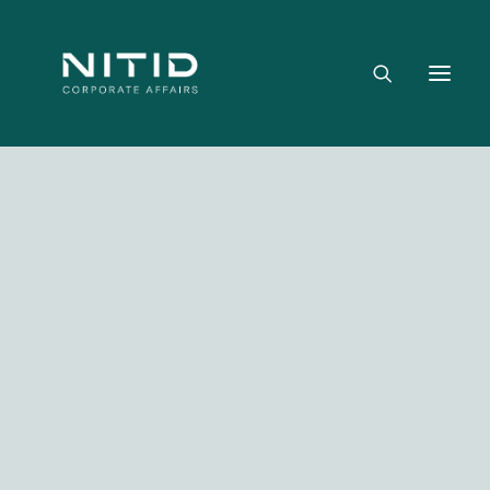
Dónde aportamos valor
Equipo directivo
Nuestra firma
Riesgo político, regulatorio y geopolítico
Estrategia y posicionamiento institucional
Reputación corporativa y licencia social
Gestión de crisis y escenarios críticos
Media not available
NITID Leaders
NITID Health