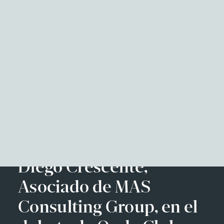
NITID Reports
Observatorio Defensa y Sociedad
Podcast Corporate Affairs
Documental
Facebook
Twitter
LinkedIn
WhatsApp
Emai
EN
Diego Crescente,
Asociado de MAS
Consulting Group, en el