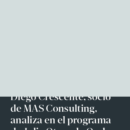
NITID Reports
Observatorio Defensa y Sociedad
Podcast Corporate Affairs
Documental
Facebook
Twitter
LinkedIn
WhatsApp
Emai
EN
Diego Crescente, socio
de MAS Consulting,
analiza en el programa