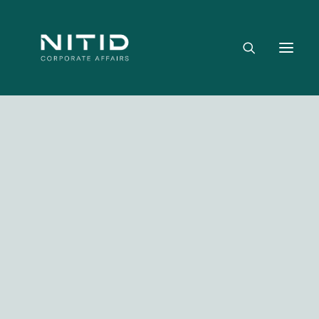
Dónde aportamos valor
Equipo directivo
Nuestra firma
Riesgo político, regulatorio y geopolítico
Estrategia y posicionamiento institucional
Reputación corporativa y licencia social
Gestión de crisis y escenarios críticos
Media not available
NITID Leaders
NITID Health