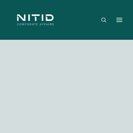
Dónde aportamos valor
Equipo directivo
Nuestra firma
Riesgo político, regulatorio y geopolítico
Estrategia y posicionamiento institucional
Reputación corporativa y licencia social
Gestión de crisis y escenarios críticos
Media not available
NITID Leaders
NITID Health