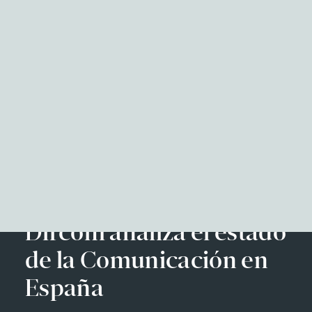
NITID Reports
Observatorio Defensa y Sociedad
Podcast Corporate Affairs
Documental
Facebook
Twitter
LinkedIn
WhatsApp
Emai
EN
Dircom analiza el estado
de la Comunicación en
España