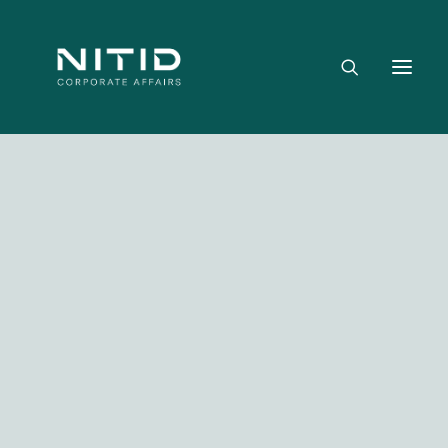
Dónde aportamos valor
Equipo directivo
Nuestra firma
Riesgo político, regulatorio y geopolítico
Estrategia y posicionamiento institucional
Reputación corporativa y licencia social
Gestión de crisis y escenarios críticos
Media not available
NITID Leaders
NITID Health