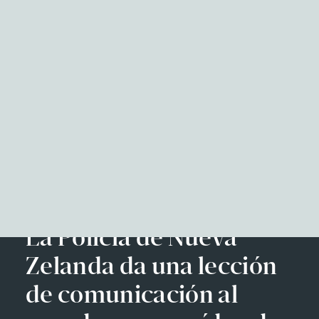
NITID Reports
Observatorio Defensa y Sociedad
Podcast Corporate Affairs
Documental
Facebook
Twitter
LinkedIn
WhatsApp
Emai
EN
La Policía de Nueva
Zelanda da una lección
de comunicación al