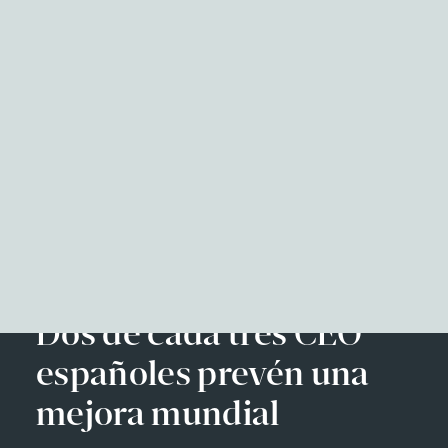
NITID Reports
Observatorio Defensa y Sociedad
Podcast Corporate Affairs
Documental
Facebook
Twitter
LinkedIn
WhatsApp
Emai
EN
Dos de cada tres CEO
españoles prevén una
mejora mundial