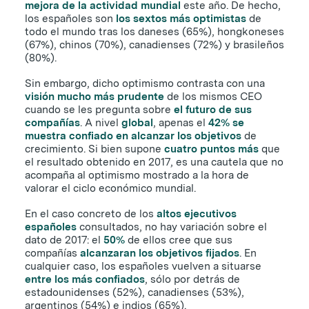
mejora de la actividad mundial
este año. De hecho,
los españoles son
los sextos más optimistas
de
todo el mundo tras los daneses (65%), hongkoneses
(67%), chinos (70%), canadienses (72%) y brasileños
(80%).
Sin embargo, dicho optimismo contrasta con una
visión mucho más prudente
de los mismos CEO
cuando se les pregunta sobre
el futuro de sus
compañías
. A nivel
global
, apenas el
42% se
muestra confiado en alcanzar los objetivos
de
crecimiento. Si bien supone
cuatro puntos más
que
el resultado obtenido en 2017, es una cautela que no
acompaña al optimismo mostrado a la hora de
valorar el ciclo económico mundial.
En el caso concreto de los
altos ejecutivos
españoles
consultados, no hay variación sobre el
dato de 2017: el
50%
de ellos cree que sus
compañías
alcanzaran los objetivos fijados
. En
cualquier caso, los españoles vuelven a situarse
entre los más confiados
, sólo por detrás de
estadounidenses (52%), canadienses (53%),
argentinos (54%) e indios (65%).