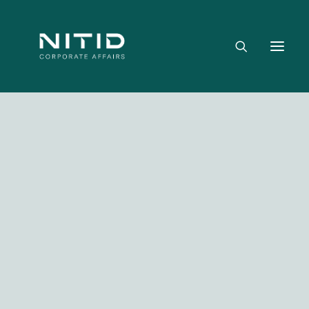
Dónde aportamos valor
Equipo directivo
Nuestra firma
Riesgo político, regulatorio y geopolítico
Estrategia y posicionamiento institucional
Reputación corporativa y licencia social
Gestión de crisis y escenarios críticos
Media not available
NITID Leaders
NITID Health