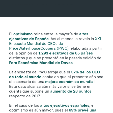
2 DE FEBRERO DE 2018
|
3 MINUTOS
El
optimismo
reina entre la mayoría de
altos
ejecutivos de España
. Así al menos lo revela la
XXI
Encuesta Mundial de CEOs de
PriceWaterhouseCoopers (PWC)
, elaborada a partir
de la opinión de
1.293 ejecutivos de 85 países
distintos y que se presentó en la pasada edición del
Foro Económico Mundial de Davos
.
La encuesta de PWC arroja que el
57% de los CEO
de todo el mundo
confía en que el presente año sea
el escenario de una
mejora económica mundial
.
Este dato alcanza aún más valor si se tiene en
cuenta que supone un
aumento de 28 puntos
respecto de 2017.
En el caso de los
altos ejecutivos españoles
, el
optimismo es aún mayor, pues el
63% prevé una