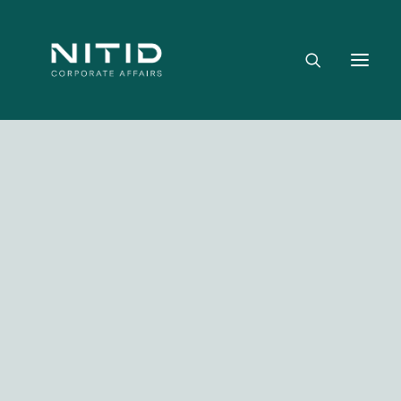
Dónde aportamos valor
Equipo directivo
Nuestra firma
Riesgo político, regulatorio y geopolítico
Estrategia y posicionamiento institucional
Reputación corporativa y licencia social
Gestión de crisis y escenarios críticos
Media not available
NITID Leaders
NITID Health