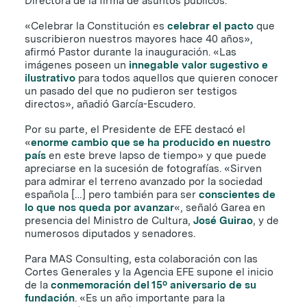
Directora de la firma de asuntos públicos.
«Celebrar la Constitución es
celebrar el pacto
que
suscribieron nuestros mayores hace 40 años»,
afirmó Pastor durante la inauguración. «Las
imágenes poseen un
innegable valor sugestivo e
ilustrativo
para todos aquellos que quieren conocer
un pasado del que no pudieron ser testigos
directos», añadió García-Escudero.
Por su parte, el Presidente de EFE destacó el
«
enorme cambio que se ha producido en nuestro
país
en este breve lapso de tiempo» y que puede
apreciarse en la sucesión de fotografías. «Sirven
para admirar el terreno avanzado por la sociedad
española […] pero también para ser
conscientes de
lo que nos queda por avanzar
«, señaló Garea en
presencia del Ministro de Cultura,
José Guirao
, y de
numerosos diputados y senadores.
Para MAS Consulting, esta colaboración con las
Cortes Generales y la Agencia EFE supone el inicio
de la
conmemoración del 15º aniversario de su
fundación
. «Es un año importante para la