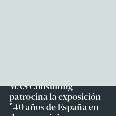
NITID Reports
Observatorio Defensa y Sociedad
Podcast Corporate Affairs
Documental
Facebook
Twitter
LinkedIn
WhatsApp
Emai
EN
MAS Consulting
patrocina la exposición
"40 años de España en