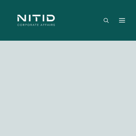
Dónde aportamos valor
Equipo directivo
Nuestra firma
Riesgo político, regulatorio y geopolítico
Estrategia y posicionamiento institucional
Reputación corporativa y licencia social
Gestión de crisis y escenarios críticos
Media not available
NITID Leaders
NITID Health