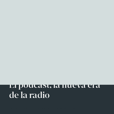
NITID Reports
Observatorio Defensa y Sociedad
Podcast Corporate Affairs
Documental
Facebook
Twitter
LinkedIn
WhatsApp
Emai
EN
El podcast, la nueva era
de la radio
13 DE FEBRERO DE 2019
|
4 MINUTOS