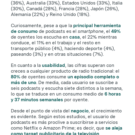
(36%), Australia (33%), Estados Unidos (33%), Italia
(30%), Canadá (28%), Francia (28%), Japón (26%),
Alemania (22%) y Reino Unido (18%).
Curiosamente, pese a que la
principal herramienta
de consumo
de podcasts es el
smartphone
, el
49%
de oyentes los escucha en
casa
, el 22% mientras
conduce, el 11% en el trabajo y el resto en
transporte público (4%), haciendo deporte (4%),
paseando (3%) y en otras situaciones (7%).
En cuanto a la
usabilidad
, las cifras superan con
creces a cualquier producto de radio tradicional: el
80%
de oyentes consume
un episodio completo o
más de uno
. De media, cada usuario se suscribe a
seis podcasts y escucha siete distintos a la semana,
lo que se traduce en un consumo medio de
6 horas
y 37 minutos semanales
por oyente.
Desde el punto de vista del
negocio
, el crecimiento
es evidente. Según estos estudios, el usuario de
podcasts es más proclive a suscribirse a servicios
como Netflix o Amazon Prime; es decir, que
se aleja
como target publicitario de la televisión